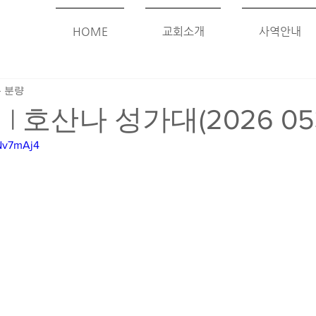
HOME
교회소개
사역안내
분 분량
| 호산나 성가대(2026 053
xNv7mAj4