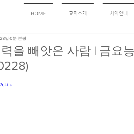
HOME
교회소개
사역안내
 28일
0분 분량
력을 빼앗은 사람 | 금요
0228)
7cLi-c