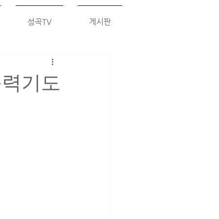
성곡TV
게시판
능력기도