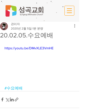
관리자
2020년 2월 5일
1분 분량
20.02.05.수요예배
https://youtu.be/DMvXLE3VmHE
#수요예배