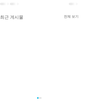
전체 보기
최근 게시물