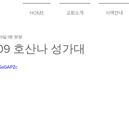
HOME
교회소개
사역안내
 9일
1분 분량
209 호산나 성가대
UGaGAPZc