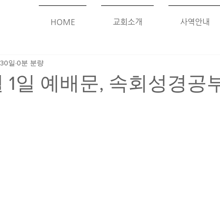
HOME
교회소개
사역안내
 30일
0분 분량
0월 1일 예배문, 속회성경공