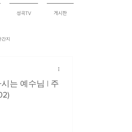
성곡TV
게시판
간간지
시는 예수님 | 주
2)