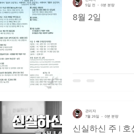
5일 전
0분 분량
8월 2일
관리자
7월 26일
0분 분량
신실하신 주 | 