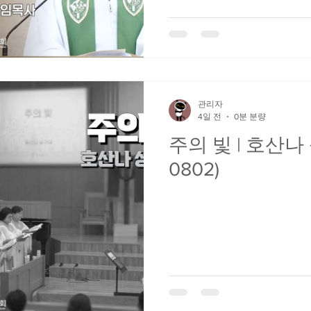
관리자
4일 전
0분 분량
주의 빛 | 호산나
0802)