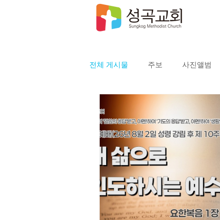
전체 게시물
주보
사진앨범