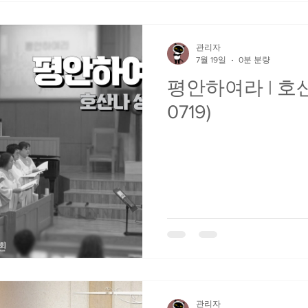
관리자
7월 19일
0분 분량
평안하여라 | 호산
0719)
관리자